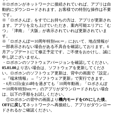
※ロボホンがネットワークに接続されていれば、アプリは自
動的にダウンロードされます。お客様での特別な操作は不要
です。
※「ロボさんぽ」をすでにお持ちの方は、アプリが更新され
ます。アプリを立ち上げていただき、案内可能エリアに「む
つ」「津南」「大阪」が表示されていれば更新されていま
す。
※「ロボさんぽー10周年特別ver.ー」において、地点情報が
一部表示されない場合がある不具合を確認しております。6
月アップデートにて修正予定です。ご不便をおかけし、誠に
申し訳ございません。
・ロボホンのソフトウェアバージョンを確認してください。
05.01.00
より古い場合は、ソフトウェアを更新してくださ
い。ロボホンのソフトウェア更新は、背中の画面で『設定』
→『端末情報』→『ソフトウェア更新』で実行できます。
・6月12日(金)14時を過ぎても「10周年動画」「ロボさんぽ
ー10周年特別ver.ー」のアプリがダウンロードされない場合
は、以下の手順をお試しください。
①ロボホンの背中の画面より
機内モードをONにした後、
OFFに戻して
ネットワークへ再接続し、アプリがダウンロー
ドされるかご確認ください。