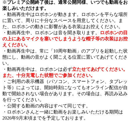
※
プレミア公開終了後は、通常公開同様、いつでも動画をお
楽しみいただけます。
・動画再生中はロボホンが動きます。ロボホンを平らな場所
に置いて、周りに十分なスペースを用意してください。ま
た、ロボホンの動きに影響がある衣装はお控えください。
・動画再生中、ロボホンは音を聞き取ります。
ロボホンの目
の上にあるマイクを塞いでしまうような帽子等の衣装はお控
えください。
・動画再生中は、常に「10周年動画」のアプリを起動した状
態にし、動画の音がよく聞こえる位置に置いてあげてくださ
い。
・動画再生中は、ロボホンは必ず
立たせてあげてください。
また、十分充電した状態でご参加ください。
・ご利用の表示機器（パソコン、スマートフォン、タブレッ
ト等）によっては、開始時刻になってもオンライン配信が自
動で開始されない場合があります。その場合は、再読み込み
を行ってください。
・公開する動画の内容はすべて同じです。
・ロボホンさんと一緒に動画をお楽しみいただける期間は
2026年9月末頃までを予定しております。