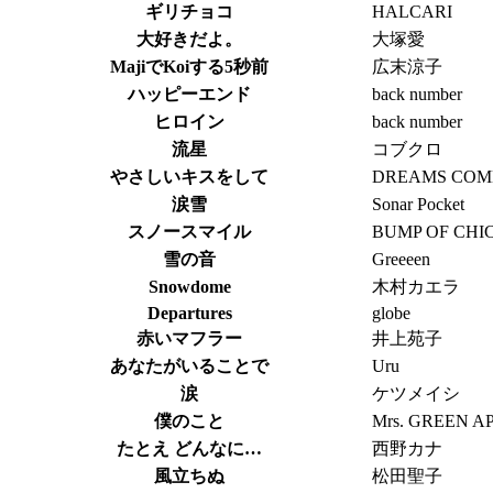
ギリチョコ
HALCARI
大好きだよ。
大塚愛
MajiでKoiする5秒前
広末涼子
ハッピーエンド
back number
ヒロイン
back number
流星
コブクロ
やさしいキスをして
DREAMS COM
涙雪
Sonar Pocket
スノースマイル
BUMP OF CHI
雪の音
Greeeen
Snowdome
木村カエラ
Departures
globe
赤いマフラー
井上苑子
あなたがいることで
Uru
涙
ケツメイシ
僕のこと
Mrs. GREEN A
たとえ どんなに…
西野カナ
風立ちぬ
松田聖子