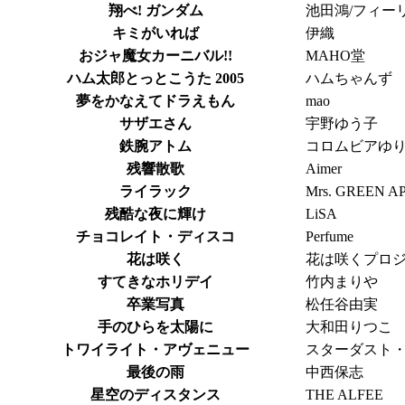
翔べ! ガンダム
池田鴻/フィー
キミがいれば
伊織
おジャ魔女カーニバル!!
MAHO堂
ハム太郎とっとこうた 2005
ハムちゃんず
夢をかなえてドラえもん
mao
サザエさん
宇野ゆう子
鉄腕アトム
コロムビアゆ
残響散歌
Aimer
ライラック
Mrs. GREEN A
残酷な夜に輝け
LiSA
チョコレイト・ディスコ
Perfume
花は咲く
花は咲くプロ
すてきなホリデイ
竹内まりや
卒業写真
松任谷由実
手のひらを太陽に
大和田りつこ
トワイライト・アヴェニュー
スターダスト
最後の雨
中西保志
星空のディスタンス
THE ALFEE