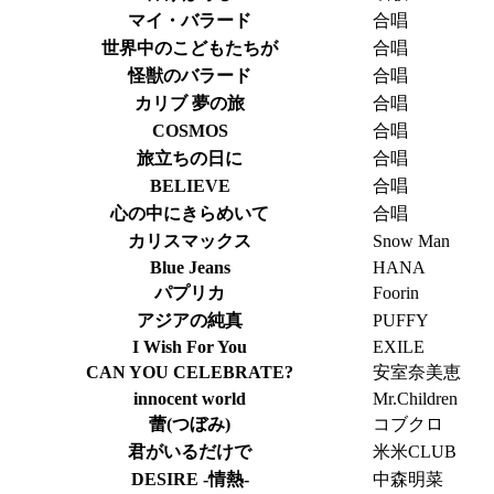
マイ・バラード
合唱
世界中のこどもたちが
合唱
怪獣のバラード
合唱
カリブ 夢の旅
合唱
COSMOS
合唱
旅立ちの日に
合唱
BELIEVE
合唱
心の中にきらめいて
合唱
カリスマックス
Snow Man
Blue Jeans
HANA
パプリカ
Foorin
アジアの純真
PUFFY
I Wish For You
EXILE
CAN YOU CELEBRATE?
安室奈美恵
innocent world
Mr.Children
蕾(つぼみ)
コブクロ
君がいるだけで
米米CLUB
DESIRE -情熱-
中森明菜