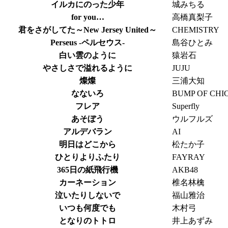
イルカにのった少年
城みちる
for you…
高橋真梨子
君をさがしてた～New Jersey United～
CHEMISTRY
Perseus -ペルセウス-
島谷ひとみ
白い雲のように
猿岩石
やさしさで溢れるように
JUJU
燦燦
三浦大知
なないろ
BUMP OF CHI
フレア
Superfly
あそぼう
ウルフルズ
アルデバラン
AI
明日はどこから
松たか子
ひとりよりふたり
FAYRAY
365日の紙飛行機
AKB48
カーネーション
椎名林檎
泣いたりしないで
福山雅治
いつも何度でも
木村弓
となりのトトロ
井上あずみ