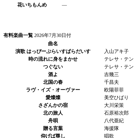
花いちもんめ
―
有料楽曲一覧
2026年7月30日付
曲名
演歌 はっぴーぷらいすぱらだいす
入山アキ子
時の流れに身をまかせ
テレサ・テン
つぐない
テレサ・テン
酒よ
吉幾三
北国の春
千昌夫
ラヴ・イズ・オーヴァー
欧陽菲菲
愛燦燦
美空ひばり
さざんかの宿
大川栄策
北の旅人
石原裕次郎
舟唄
八代亜紀
贈る言葉
海援隊
仰げば尊し
唱歌