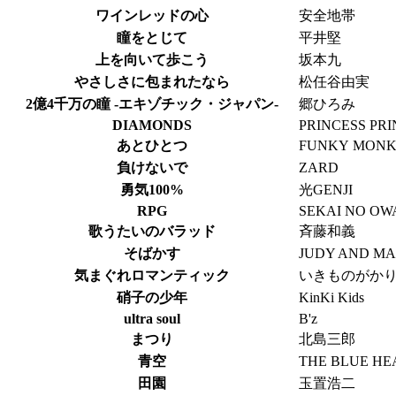
ワインレッドの心
安全地帯
瞳をとじて
平井堅
上を向いて歩こう
坂本九
やさしさに包まれたなら
松任谷由実
2億4千万の瞳 -エキゾチック・ジャパン-
郷ひろみ
DIAMONDS
PRINCESS PR
あとひとつ
FUNKY MONK
負けないで
ZARD
勇気100%
光GENJI
RPG
SEKAI NO OW
歌うたいのバラッド
斉藤和義
そばかす
JUDY AND M
気まぐれロマンティック
いきものがか
硝子の少年
KinKi Kids
ultra soul
B'z
まつり
北島三郎
青空
THE BLUE HE
田園
玉置浩二