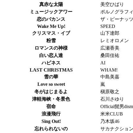
真赤な太陽
美空ひばり
ミュージックアワー
ポルノグラフ
恋のバカンス
ザ・ピーナッ
Wake Me Up!
SPEED
クリスマス・イブ
山下達郎
粉雪
レミオロメン
ロマンスの神様
広瀬香美
白い恋人達
桑田佳祐
ハピネス
AI
LAST CHRISTMAS
WHAM!
雪の華
中島美嘉
Love so sweet
嵐
冬がはじまるよ
槇原敬之
津軽海峡・冬景色
石川さゆり
宿命
Official髭男dism
浪漫飛行
米米CLUB
Sing Out!
乃木坂46
忘れられないの
サカナクショ