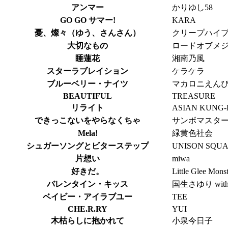
アンマー
かりゆし58
GO GO サマー!
KARA
憂、燦々（ゆう、さんさん）
クリープハイ
大切なもの
ロードオブメ
睡蓮花
湘南乃風
スターラブレイション
ケラケラ
ブルーベリー・ナイツ
マカロニえん
BEAUTIFUL
TREASURE
リライト
ASIAN KUNG-
できっこないをやらなくちゃ
サンボマスタ
Mela!
緑黄色社会
シュガーソングとビターステップ
UNISON SQU
片想い
miwa
好きだ。
Little Glee Mons
バレンタイン・キッス
国生さゆり wi
ベイビー・アイラブユー
TEE
CHE.R.RY
YUI
木枯らしに抱かれて
小泉今日子