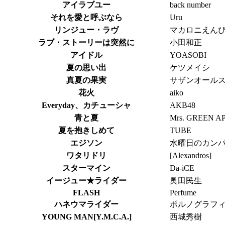
アイラブユー
back number
それを愛と呼ぶなら
Uru
リンジュー・ラヴ
マカロニえん
ラブ・ストーリーは突然に
小田和正
アイドル
YOASOBI
夏の思い出
ケツメイシ
真夏の果実
サザンオール
花火
aiko
Everyday、カチューシャ
AKB48
青と夏
Mrs. GREEN A
夏を抱きしめて
TUBE
エジソン
水曜日のカン
ワタリドリ
[Alexandros]
スターマイン
Da-iCE
イージュー★ライダー
奥田民生
FLASH
Perfume
ハネウマライダー
ポルノグラフ
YOUNG MAN[Y.M.C.A.]
西城秀樹