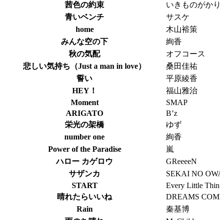
茜色の約束
いきものがか
青いベンチ
サスケ
home
木山裕策
みんな空の下
絢香
秋の気配
オフコース
悲しい気持ち（Just a man in love）
桑田佳祐
誓い
平原綾香
HEY！
福山雅治
Moment
SMAP
ARIGATO
B’z
栄光の架橋
ゆず
number one
絢香
Power of the Paradise
嵐
ハロー カゲロウ
GReeeeN
サザンカ
SEKAI NO OW
START
Every Little Thi
晴れたらいいね
DREAMS COM
Rain
秦基博