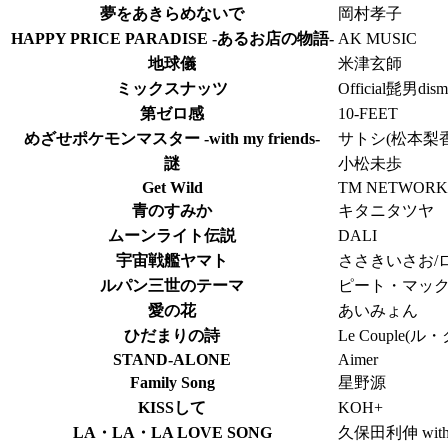
夢をあきらめないで
岡村孝子
HAPPY PRICE PARADISE -あるお店の物語-
AK MUSIC
地球儀
米津玄師
ミックスナッツ
Official髭男dism
第ゼロ感
10-FEET
めざせポケモンマスター -with my friends-
サトシ(松本梨香
謎
小松未歩
Get Wild
TM NETWORK
青のすみか
キタニタツヤ
ムーンライト伝説
DALI
宇宙戦艦ヤマト
ささきいさお/
ルパン三世のテーマ
ピート・マッ
愛の花
あいみょん
ひだまりの詩
Le Couple(ル
STAND-ALONE
Aimer
Family Song
星野源
KISSして
KOH+
LA・LA・LA LOVE SONG
久保田利伸 wi