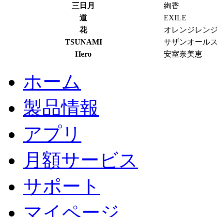
三日月
絢香
道
EXILE
花
オレンジレン
TSUNAMI
サザンオール
Hero
安室奈美恵
ホーム
製品情報
アプリ
月額サービス
サポート
マイページ