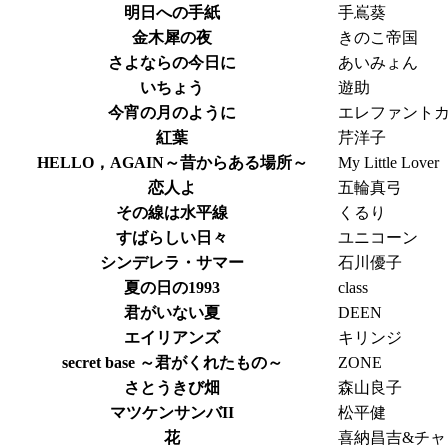
明日への手紙
手嶌葵
金木犀の夜
きのこ帝国
さよならの今日に
あいみょん
いちょう
遊助
今宵の月のように
エレファント
紅葉
芹洋子
HELLO，AGAIN～昔からある場所～
My Little Lover
恋人よ
五輪真弓
その線は水平線
くるり
すばらしい日々
ユニコーン
シンデレラ・サマー
石川優子
夏の日の1993
class
君がいない夏
DEEN
エイリアンズ
キリンジ
secret base ～君がくれたもの～
ZONE
さとうきび畑
森山良子
マツケンサンバII
松平健
花
喜納昌吉&チャ