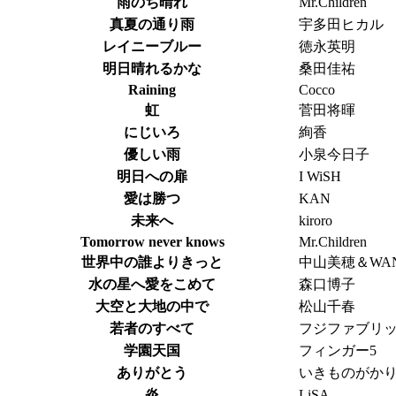
雨のち晴れ
Mr.Children
真夏の通り雨
宇多田ヒカル
レイニーブルー
徳永英明
明日晴れるかな
桑田佳祐
Raining
Cocco
虹
菅田将暉
にじいろ
絢香
優しい雨
小泉今日子
明日への扉
I WiSH
愛は勝つ
KAN
未来へ
kiroro
Tomorrow never knows
Mr.Children
世界中の誰よりきっと
中山美穂＆WA
水の星へ愛をこめて
森口博子
大空と大地の中で
松山千春
若者のすべて
フジファブリ
学園天国
フィンガー5
ありがとう
いきものがか
炎
LiSA