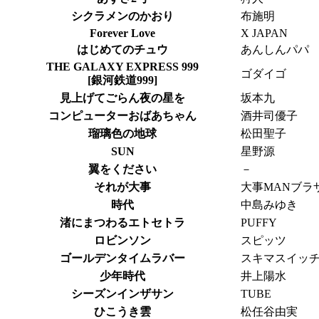
シクラメンのかおり
布施明
Forever Love
X JAPAN
はじめてのチュウ
あんしんパパ
THE GALAXY EXPRESS 999
ゴダイゴ
[銀河鉄道999]
見上げてごらん夜の星を
坂本九
コンピューターおばあちゃん
酒井司優子
瑠璃色の地球
松田聖子
SUN
星野源
翼をください
－
それが大事
大事MANブラ
時代
中島みゆき
渚にまつわるエトセトラ
PUFFY
ロビンソン
スピッツ
ゴールデンタイムラバー
スキマスイッ
少年時代
井上陽水
シーズンインザサン
TUBE
ひこうき雲
松任谷由実