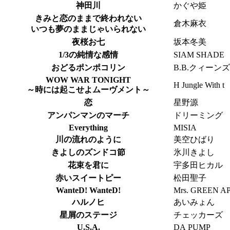
神田川
かぐや姫
きみと恋のままで終われない
倉木麻衣
いつも夢のままじゃいられない
夜桜お七
坂本冬美
1/3の純情な感情
SIAM SHADE
おどるポンポコリン
B.B.クィーンズ
WOW WAR TONIGHT
H Jungle With t
～時には起こせよムーヴメント～
恋
星野源
アンパンマンのマーチ
ドリーミング
Everything
MISIA
川の流れのように
美空ひばり
きよしのズンドコ節
氷川きよし
花束を君に
宇多田ヒカル
赤いスイートピー
松田聖子
WanteD! WanteD!
Mrs. GREEN A
ハルノヒ
あいみょん
星屑のステージ
チェッカーズ
U.S.A.
DA PUMP