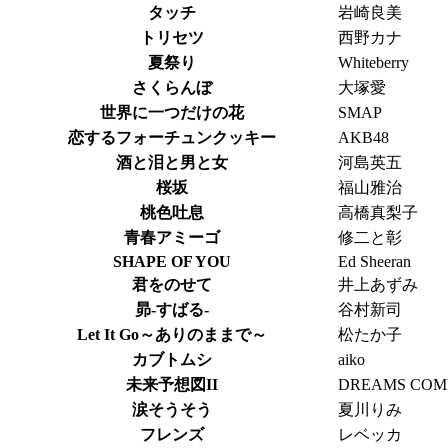
タッチ
岩崎良美
トリセツ
西野カナ
夏祭り
Whiteberry
さくらんぼ
大塚愛
世界に一つだけの花
SMAP
恋するフォーチュンクッキー
AKB48
酒と泪と男と女
河島英五
桜坂
福山雅治
桃色吐息
高橋真梨子
青春アミーゴ
修二と彰
SHAPE OF YOU
Ed Sheeran
君をのせて
井上あずみ
昴-すばる-
谷村新司
Let It Go～ありのままで～
松たか子
カブトムシ
aiko
未来予想図II
DREAMS COM
涙そうそう
夏川りみ
フレンズ
レベッカ