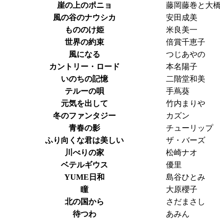
崖の上のポニョ
藤岡藤巻と大
風の谷のナウシカ
安田成美
もののけ姫
米良美一
世界の約束
倍賞千恵子
風になる
つじあやの
カントリー・ロード
本名陽子
いのちの記憶
二階堂和美
テルーの唄
手蔦葵
元気を出して
竹内まりや
冬のファンタジー
カズン
青春の影
チューリップ
ふり向くな君は美しい
ザ・バーズ
川べりの家
松崎ナオ
ベテルギウス
優里
YUME日和
島谷ひとみ
瞳
大原櫻子
北の国から
さだまさし
待つわ
あみん