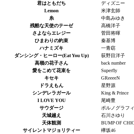
君はともだち
ディズニー
Lemon
米津玄師
糸
中島みゆき
残酷な天使のテーゼ
高橋洋子
さよならエレジー
菅田将暉
ひまわりの約束
秦基博
ハナミズキ
一青窈
ダンシング・ヒーロー(Eat You Up)
荻野目洋子
高嶺の花子さん
back number
愛をこめて花束を
Superfly
キセキ
GReeeeN
ドラえもん
星野源
シンデレラガール
King & Prince
I LOVE YOU
尾崎豊
サウダージ
ポルノグラフ
天城越え
石川さゆり
天体観測
BUMP OF CHI
サイレントマジョリティー
欅坂46